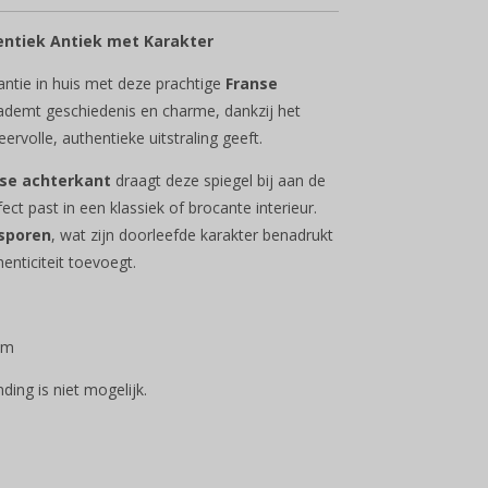
entiek Antiek met Karakter
antie in huis met deze prachtige
Franse
k ademt geschiedenis en charme, dankzij het
eervolle, authentieke uitstraling geeft.
tse achterkant
draagt deze spiegel bij aan de
fect past in een klassiek of brocante interieur.
sporen
, wat zijn doorleefde karakter benadrukt
enticiteit toevoegt.
cm
nding is niet mogelijk.