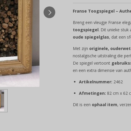
Franse Toogspiegel – Auth
Breng een vleugje Franse eleg
toogspiegel
. Dit unieke stu
oude spiegelglas
, dat een sf
Met zijn
originele, ouderwe
nostalgische uitstraling die per
De spiegel vertoont
gebruiks
en een extra dimensie van auth
Artikelnummer:
2462
Afmetingen:
82 cm x 62 
Dit is een
ophaal item
, verze