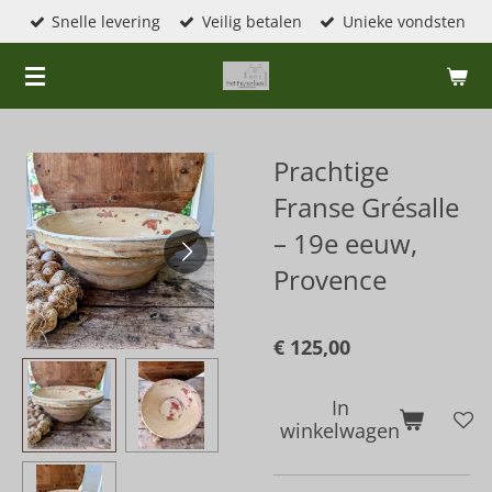
Snelle levering
Veilig betalen
Unieke vondsten
Ga
direct
naar
de
hoofdinhoud
Prachtige
Franse Grésalle
– 19e eeuw,
Provence
€ 125,00
In
winkelwagen