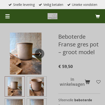
Snelle levering
Veilig betalen
Unieke vondsten
Ga
direct
naar
de
hoofdinhoud
Beboterde
Franse gres pot
– groot model
€ 59,50
In
winkelwagen
Sfeervolle
beboterde