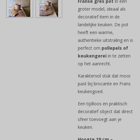
Franse gres pot
in een
groter model, ideaal als
decoratief item in de
landelijke keuken. De pot
heeft een warme,
authentieke uitstraling en is
perfect om
pollepels of
keukengerei
in te zetten
op het aanrecht.
Karaktervol stuk dat mooi
past bij brocante en Frans
keukengoed.
Een tijdloos en praktisch
decoratief object dat direct
sfeer toevoegt aan je
keuken.
Hoogte 19 cm –