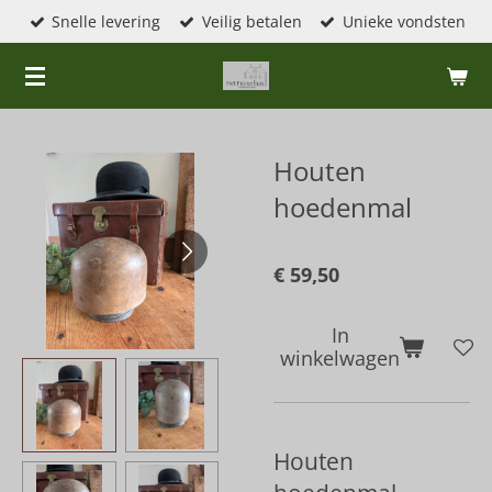
Snelle levering
Veilig betalen
Unieke vondsten
Ga
direct
naar
de
hoofdinhoud
Houten
hoedenmal
€ 59,50
In
winkelwagen
Houten